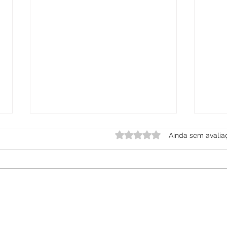
Avaliado com 0 de 5 estre
Ainda sem avalia
NOTA 
Dia do(a) Assistente Social