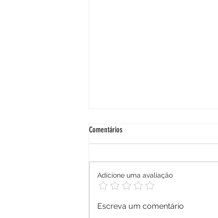
Comentários
Adicione uma avaliação
TJPR regulamenta advocacia dativa no
Escreva um comentário
Paraná e reforça critérios de