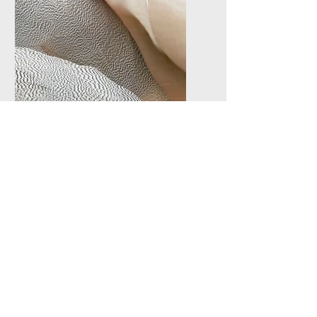
ANJUD e aproveite os
benefícios!
Loja ANJUD
Agora você pode levar a
marca ANJUD para o seu dia
a dia! Na nossa loja on-line,
disponibilizamos uma linha
exclusiva de produtos
licenciados, incluindo