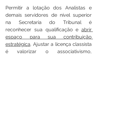
Permitir a lotação dos Analistas e 
demais servidores de nível superior 
na Secretaria do Tribunal é 
reconhecer sua qualificação e 
abrir 
espaço para sua contribuição 
estratégica
. Ajustar a licença classista 
é valorizar o associativismo, 
fortalecendo a ANJUD e todas as 
entidades representativas como 
parceiras legítimas do Tribunal na 
construção de soluções.
Com esses expedientes, a ANJUD 
reafirma que sua atuação vai além da 
defesa pontual de carreiras: trata-se 
de uma agenda institucional de 
aprimoramento do próprio Poder 
Judiciário. Ao corrigir falhas 