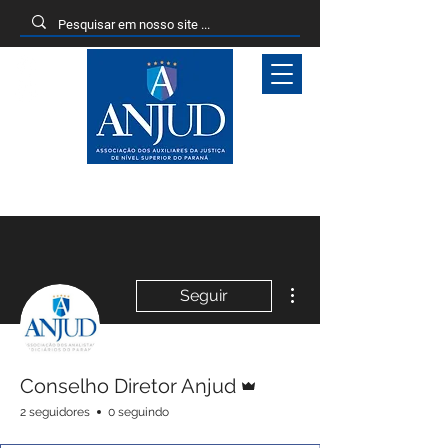
Entrar
Mais ações
Seguir
Administrador
Conselho Diretor Anjud
2 seguidores
0 seguindo