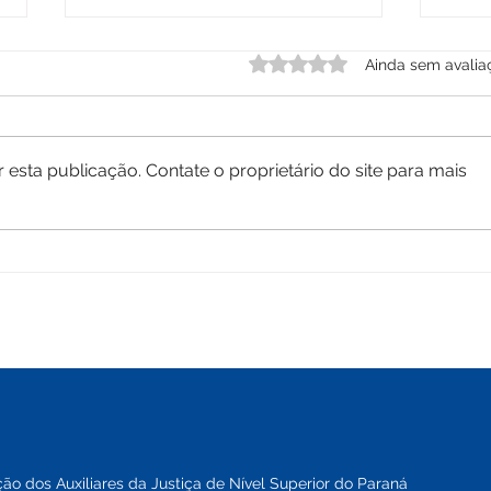
Avaliado com 0 de 5 estre
Ainda sem avalia
esta publicação. Contate o proprietário do site para mais
Dia do(a) Assistente Social
TJPR r
de est
regula
e abre
valori
o dos Auxiliares da Justiça de Nível Superior do Paraná