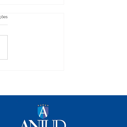
las.
ções
econhece atividade de supervisão
ágio como magistério ao
mentar a matéria aos magistrados
 novo debate sobre atribuições e
zação de servidores