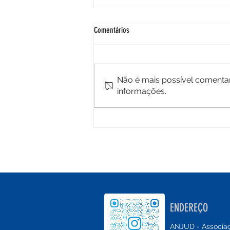
Comentários
Não é mais possível comentar 
informações.
TJPR regulamenta advocacia dativa no
Paraná e reforça critérios de
transparência, controle e fiscalização
ENDEREÇO
ANJUD - Associaçã