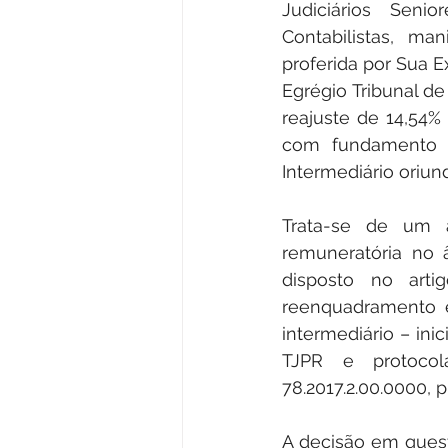
Judiciários Senio
Contabilistas, ma
proferida por Sua 
Egrégio Tribunal d
reajuste de 14,54% 
com fundamento n
Intermediário oriund
Trata-se de um a
remuneratória no â
disposto no arti
reenquadramento e
intermediário – inici
TJPR e protoco
78.2017.2.00.0000, 
A decisão em quest