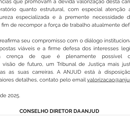
cias que promovam a devida valorização desta carre
atório quanto estrutural, com especial atenção a
tureza especializada e à premente necessidade d
a fim de recompor a força de trabalho atualmente def
eafirma seu compromisso com o diálogo institucional
ostas viáveis e a firme defesa dos interesses legí
na crença de que é plenamente possível con
 visão de futuro, um Tribunal de Justiça mais jus
das as suas carreiras. A ANJUD está à disposiçã
iores detalhes, contato pelo email 
valorizacao@anju
 de 2025.
CONSELHO DIRETOR DA ANJUD