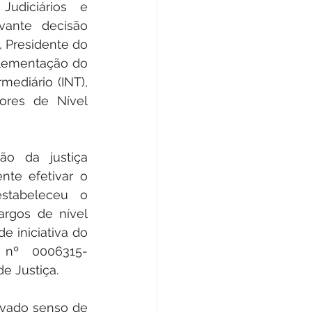
Judiciários e 
vante decisão 
 Presidente do 
plementação do 
ediário (INT), 
res de Nível 
o da justiça 
te efetivar o 
stabeleceu o 
rgos de nível 
de iniciativa do 
 nº 0006315-
e Justiça.
vado senso de 