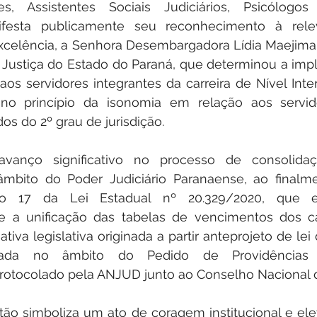
res, Assistentes Sociais Judiciários, Psicólogos 
nifesta publicamente seu reconhecimento à rele
Excelência, a Senhora Desembargadora Lídia Maejima,
e Justiça do Estado do Paraná, que determinou a im
aos servidores integrantes da carreira de Nível Interm
o princípio da isonomia em relação aos servido
os do 2º grau de jurisdição.
vanço significativo no processo de consolidaçã
mbito do Poder Judiciário Paranaense, ao finalmen
go 17 da Lei Estadual nº 20.329/2020, que e
 a unificação das tabelas de vencimentos dos ca
ativa legislativa originada a partir anteprojeto de lei 
lada no âmbito do Pedido de Providências
protocolado pela ANJUD junto ao Conselho Nacional d
ão simboliza um ato de coragem institucional e ele