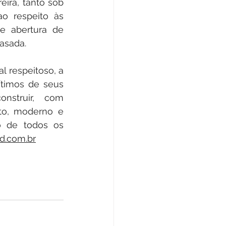
ira, tanto sob 
o respeito às 
e abertura de 
asada.
 respeitoso, a 
timos de seus 
struir, com 
to, moderno e 
o de todos os 
d.com.br