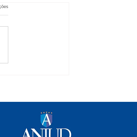
las.
ções
DE ESCLARECIMENTO