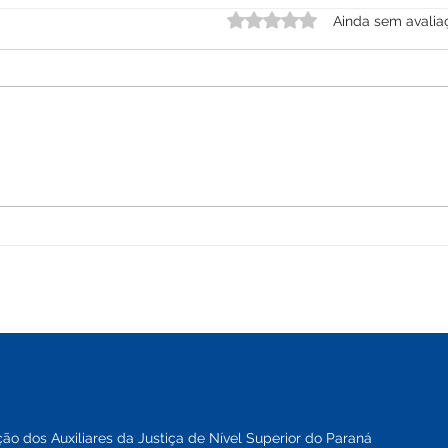
Avaliado com 0 de 5 estre
Ainda sem avalia
NOTA 
Dia do(a) Assistente Social
o dos Auxiliares da Justiça de Nível Superior do Paraná