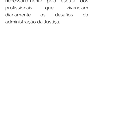
necessariamente pela escuta dos 
profissionais que vivenciam 
diariamente os desafios da 
administração da Justiça.
Segue abaixo o link do referido 
formulário:
https://forms.office.com/r/7FnLRQ
7TBQ
Ver tudo
Posts recentes